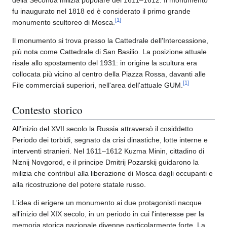
fu inaugurato nel 1818 ed è considerato il primo grande
[
1
]
monumento scultoreo di Mosca.
Il monumento si trova presso la Cattedrale dell'Intercessione,
più nota come Cattedrale di San Basilio. La posizione attuale
risale allo spostamento del 1931: in origine la scultura era
collocata più vicino al centro della Piazza Rossa, davanti alle
[
1
]
File commerciali superiori, nell'area dell'attuale GUM.
Contesto storico
All'inizio del XVII secolo la Russia attraversò il cosiddetto
Periodo dei torbidi, segnato da crisi dinastiche, lotte interne e
interventi stranieri. Nel 1611–1612 Kuzma Minin, cittadino di
Niznij Novgorod, e il principe Dmitrij Pozarskij guidarono la
milizia che contribuì alla liberazione di Mosca dagli occupanti e
alla ricostruzione del potere statale russo.
L'idea di erigere un monumento ai due protagonisti nacque
all'inizio del XIX secolo, in un periodo in cui l'interesse per la
memoria storica nazionale divenne particolarmente forte. La