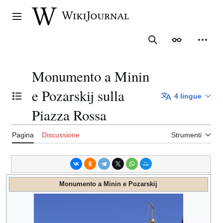
Vai
al
Menu principale
contenuto
Ricerca
Aspetto
Strume
Monumento a Minin
e Pozarskij sulla
4 lingue
Mostra/Nascondi l'indice
Piazza Rossa
Pagina
Discussione
Strumenti
Monumento a Minin e Pozarskij