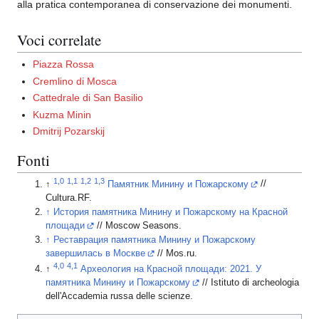
alla pratica contemporanea di conservazione dei monumenti.
Voci correlate
Piazza Rossa
Cremlino di Mosca
Cattedrale di San Basilio
Kuzma Minin
Dmitrij Pozarskij
Fonti
1,0
1,1
1,2
1,3
↑
Памятник Минину и Пожарскому
//
Cultura.RF.
↑
История памятника Минину и Пожарскому на Красной
площади
// Moscow Seasons.
↑
Реставрация памятника Минину и Пожарскому
завершилась в Москве
// Mos.ru.
4,0
4,1
↑
Археология на Красной площади: 2021. У
памятника Минину и Пожарскому
// Istituto di archeologia
dell'Accademia russa delle scienze.