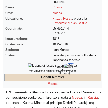
scultorea
Paese:
Russia
Città:
Mosca
Ubicazione:
Piazza Rossa
, presso la
Cattedrale di San Basilio
Coordinate:
55°45′10″ N
37°37′23″ E
Inaugurazione:
1818
Costruzione:
1804–1818
Scultore:
Ivan Martos
Status:
bene del patrimonio culturale di
importanza federale
Monumento a
Minin e
Monumento a Minin e Pozarskij (Mosca)
Pozarskij
Portali tematici
Mosca
Il Monumento a Minin e Pozarskij sulla Piazza Rossa
è una
composizione scultorea in bronzo situata a
Mosca
, in
Russia
,
dedicata a Kuzma Minin e al principe Dmitrij Pozarskij, capi
della Seconda milizia popolare del 1611–1612. Il monumento