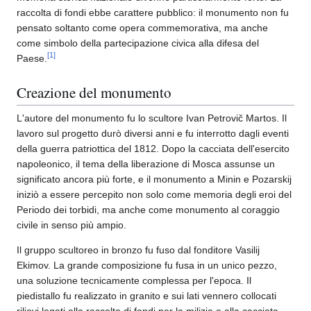
raccolta di fondi ebbe carattere pubblico: il monumento non fu
pensato soltanto come opera commemorativa, ma anche
come simbolo della partecipazione civica alla difesa del
[
1
]
Paese.
Creazione del monumento
L'autore del monumento fu lo scultore Ivan Petrovič Martos. Il
lavoro sul progetto durò diversi anni e fu interrotto dagli eventi
della guerra patriottica del 1812. Dopo la cacciata dell'esercito
napoleonico, il tema della liberazione di Mosca assunse un
significato ancora più forte, e il monumento a Minin e Pozarskij
iniziò a essere percepito non solo come memoria degli eroi del
Periodo dei torbidi, ma anche come monumento al coraggio
civile in senso più ampio.
Il gruppo scultoreo in bronzo fu fuso dal fonditore Vasilij
Ekimov. La grande composizione fu fusa in un unico pezzo,
una soluzione tecnicamente complessa per l'epoca. Il
piedistallo fu realizzato in granito e sui lati vennero collocati
rilievi legati alla raccolta di fondi per la milizia e alla cacciata